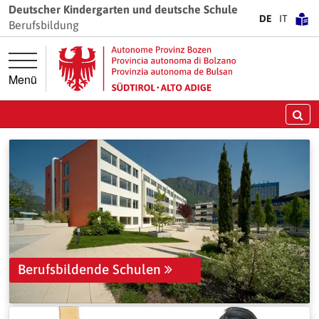
Springe direkt zur Hauptnavigation
Springe direkt zum Inhalt
Deutscher Kindergarten und deutsche Schule
DE
IT
Berufsbildung
Menü
Su
Berufsbildende Schulen