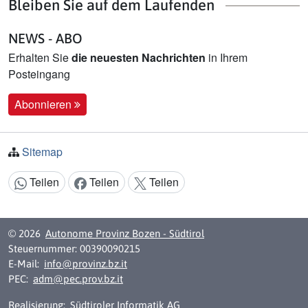
Bleiben Sie auf dem Laufenden
NEWS - ABO
Erhalten Sie
die neuesten Nachrichten
in Ihrem
Posteingang
Abonnieren
Sitemap
Teilen
Teilen
Teilen
Inhalt teilen:
© 2026
Autonome Provinz Bozen - Südtirol
Steuernummer: 00390090215
E-Mail:
info@provinz.bz.it
PEC:
adm@pec.prov.bz.it
Realisierung:
Südtiroler Informatik AG