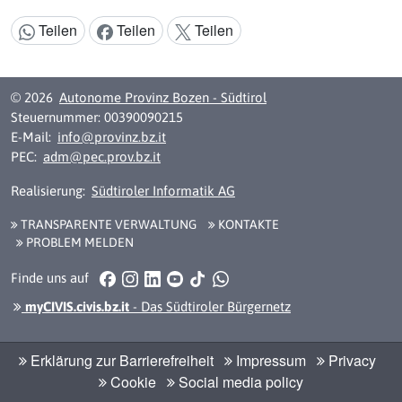
Teilen
Teilen
Teilen
Inhalt teilen:
© 2026
Autonome Provinz Bozen - Südtirol
Steuernummer: 00390090215
E-Mail:
info@provinz.bz.it
PEC:
adm@pec.prov.bz.it
Realisierung:
Südtiroler Informatik AG
TRANSPARENTE VERWALTUNG
KONTAKTE
PROBLEM MELDEN
Facebook
Instagram
LinkedIn
YouTube
TikTok
WhatsApp
Finde uns auf
myCIVIS.civis.bz.it
- Das Südtiroler Bürgernetz
Erklärung zur Barrierefreiheit
Impressum
Privacy
Cookie
Social media policy