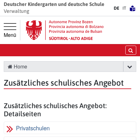
Springe direkt zur Hauptnavigation
Springe direkt zum Inhalt
Deutscher Kindergarten und deutsche Schule
DE
IT
Verwaltung
Menü
Su
Home
Zusätzliches schulisches Angebot
Zusätzliches schulisches Angebot:
Detailseiten
Privatschulen