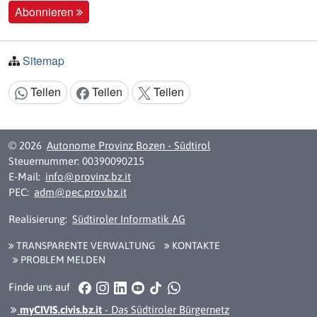
Abonnieren
Sitemap
Teilen
Teilen
Teilen
Inhalt teilen:
© 2026
Autonome Provinz Bozen - Südtirol
Steuernummer: 00390090215
E-Mail:
info@provinz.bz.it
PEC:
adm@pec.prov.bz.it
Realisierung:
Südtiroler Informatik AG
TRANSPARENTE VERWALTUNG
KONTAKTE
PROBLEM MELDEN
Facebook
Instagram
LinkedIn
YouTube
TikTok
WhatsApp
Finde uns auf
myCIVIS.civis.bz.it
- Das Südtiroler Bürgernetz