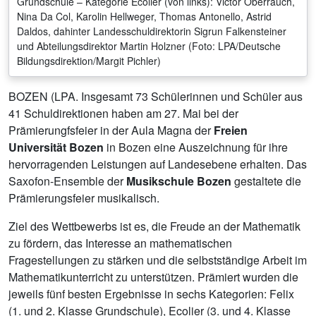
Grundschule – Kategorie Ecolier (von links): Victor Oberrauch,
Nina Da Col, Karolin Hellweger, Thomas Antonello, Astrid
Daldos, dahinter Landesschuldirektorin Sigrun Falkensteiner
und Abteilungsdirektor Martin Holzner (Foto: LPA/Deutsche
Bildungsdirektion/Margit Pichler)
BOZEN (LPA. Insgesamt 73 Schülerinnen und Schüler aus
41 Schuldirektionen haben am 27. Mai bei der
Prämierungfsfeier in der Aula Magna der
Freien
Universität Bozen
in Bozen eine Auszeichnung für ihre
hervorragenden Leistungen auf Landesebene erhalten. Das
Saxofon-Ensemble der
Musikschule Bozen
gestaltete die
Prämierungsfeier musikalisch.
Ziel des Wettbewerbs ist es, die Freude an der Mathematik
zu fördern, das Interesse an mathematischen
Fragestellungen zu stärken und die selbstständige Arbeit im
Mathematikunterricht zu unterstützen. Prämiert wurden die
jeweils fünf besten Ergebnisse in sechs Kategorien: Felix
(1. und 2. Klasse Grundschule), Ecolier (3. und 4. Klasse