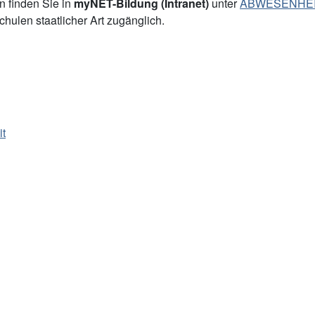
n finden Sie in
myNET-Bildung (Intranet)
unter
ABWESENHEI
ulen staatlicher Art zugänglich.
it