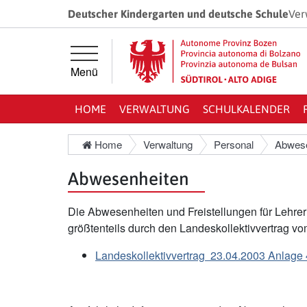
Springe direkt zur Hauptnavigation
Springe direkt zum Inhalt
Deutscher Kindergarten und deutsche Schule
Ver
Menü
HOME
VERWALTUNG
SCHULKALENDER
Home
Verwaltung
Personal
Abwese
Abwesenheiten
Die Abwesenheiten und Freistellungen für Lehrer
größtenteils durch den Landeskollektivvertrag v
Landeskollektivvertrag 23.04.2003 Anlage 