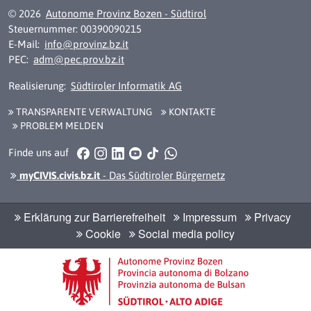
© 2026
Autonome Provinz Bozen - Südtirol
Steuernummer: 00390090215
E-Mail:
info@provinz.bz.it
PEC:
adm@pec.prov.bz.it
Realisierung:
Südtiroler Informatik AG
TRANSPARENTE VERWALTUNG
KONTAKTE
PROBLEM MELDEN
Facebook
Instagram
LinkedIn
YouTube
TikTok
WhatsApp
Finde uns auf
myCIVIS.civis.bz.it
- Das Südtiroler Bürgernetz
Erklärung zur Barrierefreiheit
Impressum
Privacy
Cookie
Social media policy